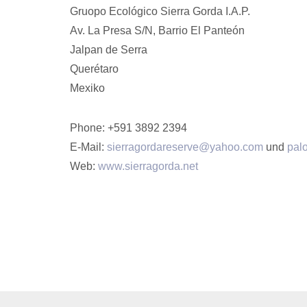
Gruopo Ecológico Sierra Gorda I.A.P.
Av. La Presa S/N, Barrio El Panteón
Jalpan de Serra
Querétaro
Mexiko
Phone: +591 3892 2394
E-Mail:
sierragordareserve@yahoo.com
und
pal
Web:
www.sierragorda.net